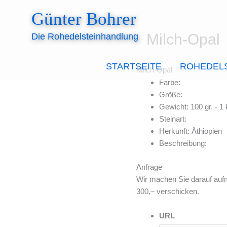
Zum
Günter Bohrer
Inhalt
springen
Milch-Opal
Die Rohedelsteinhandlung
STARTSEITE
ROHEDEL
Milch-Opal
Farbe:
Größe:
Gewicht: 100 gr. - 1 
Steinart:
Herkunft: Äthiopien
Beschreibung:
Anfrage
Wir machen Sie darauf auf
300,– verschicken.
URL