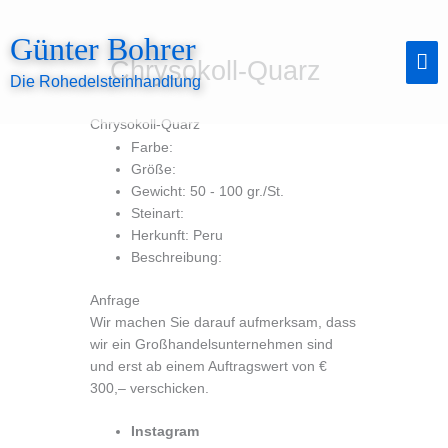
Zum
Inhalt
Günter Bohrer
springen
Ha
Chrysokoll-Quarz
Die Rohedelsteinhandlung
Chrysokoll-Quarz
Farbe:
Größe:
Gewicht: 50 - 100 gr./St.
Steinart:
Herkunft: Peru
Beschreibung:
Anfrage
Wir machen Sie darauf aufmerksam, dass
wir ein Großhandelsunternehmen sind
und erst ab einem Auftragswert von €
300,– verschicken.
Instagram