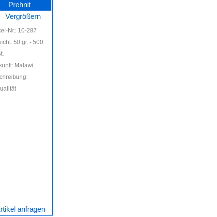
Prehnit
kel-Nr.: 10-287
cht: 50 gr. - 500
t.
kunft: Malawi
chreibung:
ualität
rtikel anfragen