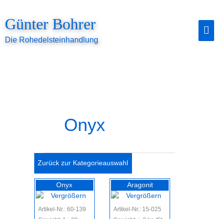
Zum
Inhalt
Günter Bohrer
springen
Ha
Die Rohedelsteinhandlung
Onyx
Zurück zur Kategorieauswahl
Onyx
Aragonit
Artikel-Nr.: 60-139
Artikel-Nr.: 15-025