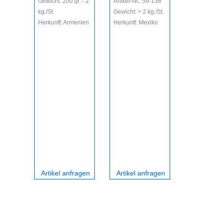
Gewicht: 200 gr. - 2
Artikel-Nr.: 59-138
Artikel-Nr.
kg./St.
Gewicht: > 2 kg./St.
Gewicht: >
Herkunft: Armenien
Herkunft: Mexiko
kg./St.
Herkunft: 
Beschreibu
mit Silber
Artikel anfragen
Artikel anfragen
Artikel 