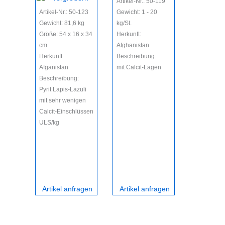
Artikel-Nr.: 50-119
Artikel-Nr.: 50-123
Gewicht: 1 - 20
Artikel-Nr.
Gewicht: 81,6 kg
kg/St.
Gewicht: 50 
Größe: 54 x 16 x 34
Herkunft:
kg./St.
cm
Afghanistan
Herkunft:
Herkunft:
Beschreibung:
Afghanista
Afganistan
mit Calcit-Lagen
Beschreibu
Beschreibung:
feine Farbe
Pyrit Lapis-Lazuli
wenig Pyrit
mit sehr wenigen
Calcit-Einschlüssen
ULS/kg
Artikel anfragen
Artikel anfragen
Artikel 