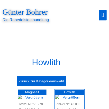
Zum
Inhalt
Günter Bohrer
springen
Ha
Die Rohedelsteinhandlung
Howlith
Zurück zur Kategorieauswahl
Magnesit
Howlith
Artikel-Nr.: 51-278
Artikel-Nr.: 42-090