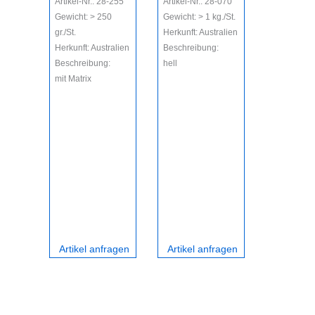
Artikel-Nr.: 28-255
Artikel-Nr.: 28-070
Gewicht: > 250
Gewicht: > 1 kg./St.
Artikel-Nr.
gr./St.
Herkunft: Australien
Gewicht: >
Herkunft: Australien
Beschreibung:
gr./St.
Beschreibung:
hell
Herkunft: A
mit Matrix
Beschreibu
2. Qualität
Artikel anfragen
Artikel anfragen
Artikel 