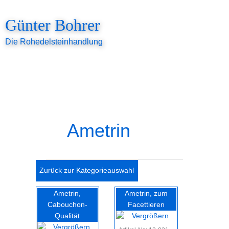
Zum
Inhalt
Günter Bohrer
springen
Die Rohedelsteinhandlung
Ametrin
Zurück zur Kategorieauswahl
Ametrin,
Ametrin, zum
Cabouchon-
Facettieren
Qualität