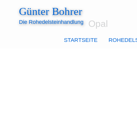
Zum
Günter Bohrer
Inhalt
springen
Opal
Die Rohedelsteinhandlung
STARTSEITE
ROHEDEL